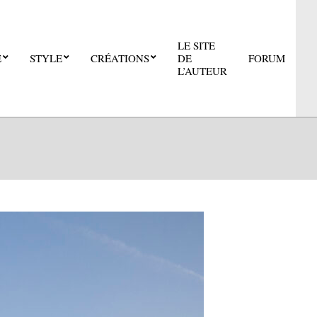
LE SITE
E
STYLE
CRÉATIONS
DE
FORUM
Pri
L’AUTEUR
Nav
Me