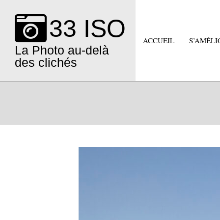
Skip
to
33 ISO
content
ACCUEIL
S’AMÉLI
La Photo au-delà
des clichés