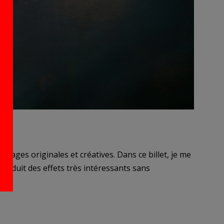
ie
mages originales et créatives. Dans ce billet, je me
produit des effets très intéressants sans