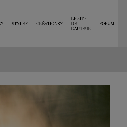
LE SITE
E
STYLE
CRÉATIONS
DE
FORUM
Pri
L’AUTEUR
Nav
Me