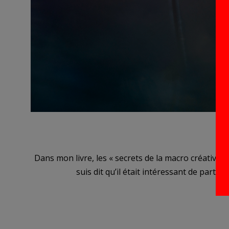
U
2023-
Dans mon livre, les « secrets de la macro créative 
02-
suis dit qu’il était intéressant de part
27