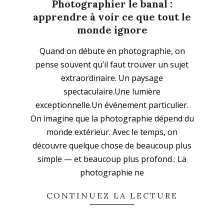
Photographier le banal :
apprendre à voir ce que tout le
monde ignore
2026-
Abonnez-vous à la
Quand on débute en photographie, on
03-
newsletter
pense souvent qu’il faut trouver un sujet
15
extraordinaire. Un paysage
spectaculaire.Une lumière
Ne ratez plus l'actualité du magazine 33sio
exceptionnelle.Un événement particulier.
On imagine que la photographie dépend du
monde extérieur. Avec le temps, on
découvre quelque chose de beaucoup plus
simple — et beaucoup plus profond : La
photographie ne
En continuant, vous acceptez la politique de
CONTINUEZ LA LECTURE
confidentialité