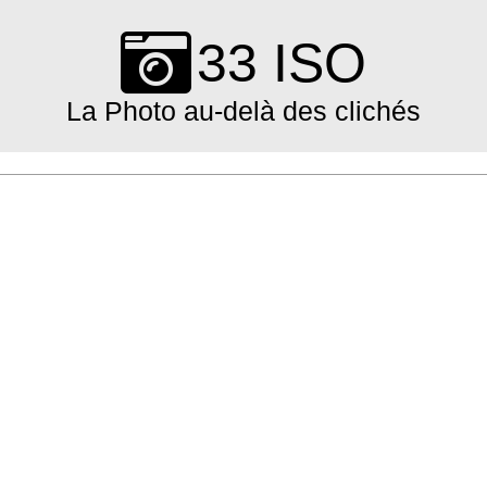
Skip
to
33 ISO
content
La Photo au-delà des clichés
Primary
Navigation
Menu