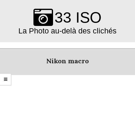
Skip
to
33 ISO
content
La Photo au-delà des clichés
Primary
Navigation
Nikon macro
Menu