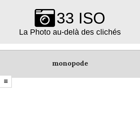
Skip
to
33 ISO
content
La Photo au-delà des clichés
Primary
Navigation
monopode
Menu