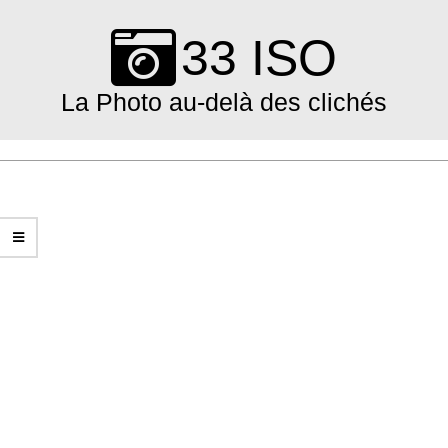
Skip
to
33 ISO
content
La Photo au-delà des clichés
Primary
Navigation
Menu