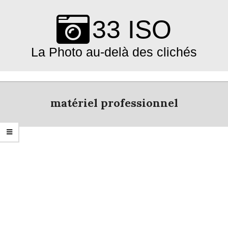
Skip
to
33 ISO
content
La Photo au-delà des clichés
Primary
Navigation
matériel professionnel
Menu