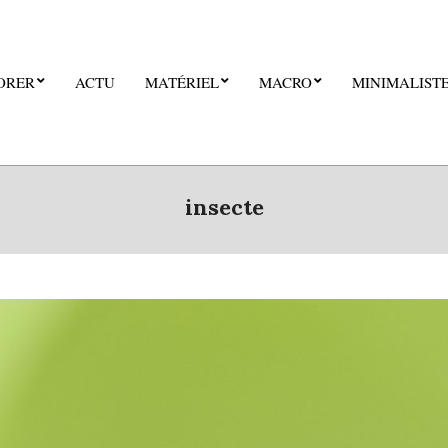
ORER
ACTU
MATÉRIEL
MACRO
MINIMALIST
insecte