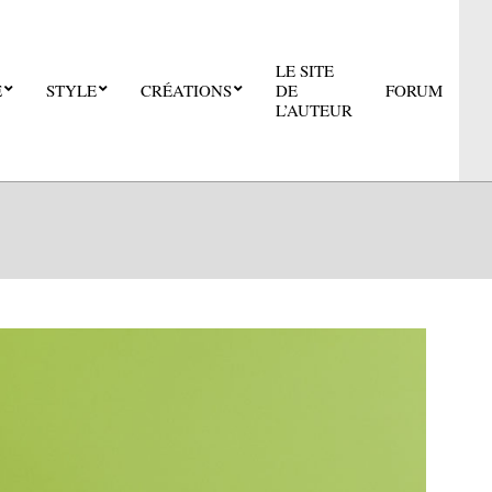
LE SITE
E
STYLE
CRÉATIONS
DE
FORUM
Pri
L’AUTEUR
Nav
Me