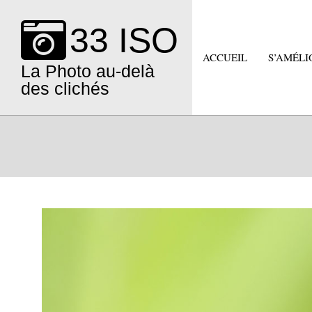
Skip
to
33 ISO
content
ACCUEIL
S’AMÉLI
La Photo au-delà
des clichés