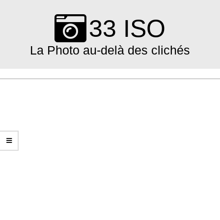
Skip
to
33 ISO
content
La Photo au-delà des clichés
Primary
Navigation
Menu