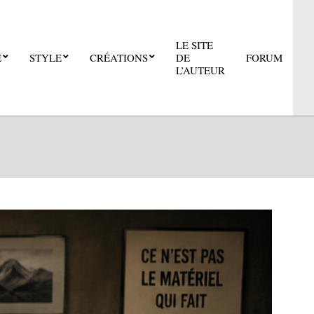
LE SITE
E
STYLE
CRÉATIONS
DE
FORUM
Pri
L’AUTEUR
Nav
Me