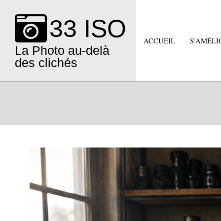
Skip
to
33 ISO
content
ACCUEIL
S’AMÉLI
La Photo au-delà
des clichés