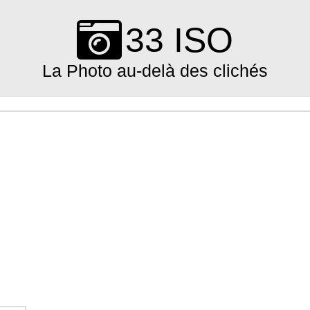
Skip
to
33 ISO
content
La Photo au-delà des clichés
Primary
Navigation
Menu