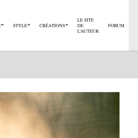
LE SITE
E
STYLE
CRÉATIONS
DE
FORUM
Pri
L’AUTEUR
Nav
Me