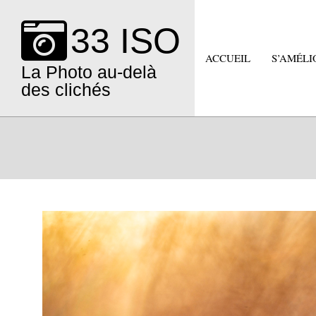
Skip
to
33 ISO
content
ACCUEIL
S’AMÉLI
La Photo au-delà
des clichés