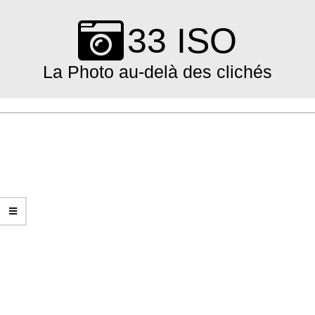
Skip
to
33 ISO
content
La Photo au-delà des clichés
Primary
Navigation
Menu