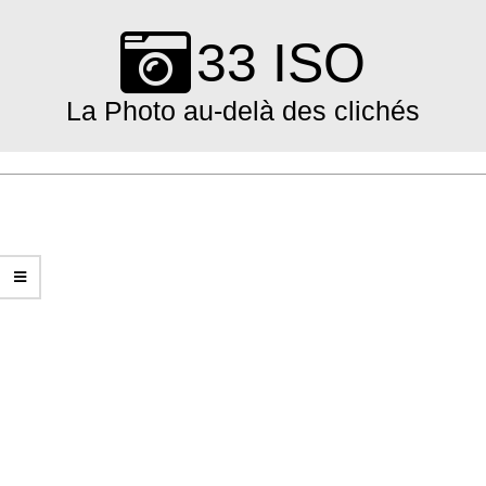
Skip
to
33 ISO
content
La Photo au-delà des clichés
Primary
Navigation
Menu