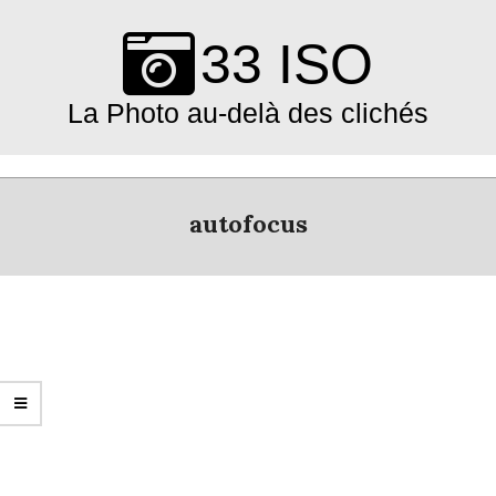
Skip
to
33 ISO
content
La Photo au-delà des clichés
Primary
Navigation
autofocus
Menu