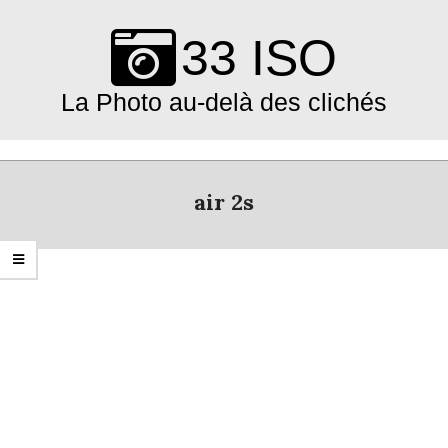
Skip
to
33 ISO
content
La Photo au-delà des clichés
Primary
Navigation
air 2s
Menu