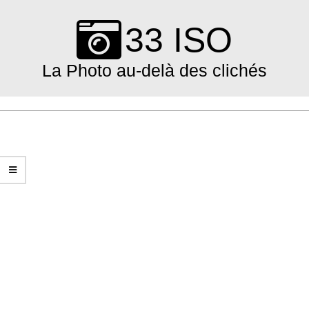
Skip
to
33 ISO
content
La Photo au-delà des clichés
Primary
Navigation
Menu