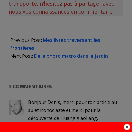
transporte, n’hésitez pas à partager avec
nous vos connaissances en commentaire.
2020-
04-
Previous Post:
Mes livres traversent les
17
frontières
Next Post:
De la photo macro dans le jardin
3 COMMENTAIRES
Bonjour Denis, merci pour ton article au
sujet iconoclaste et merci pour la
découverte de Huang Xiaoliang.
Masao Yamamoto est un de mes