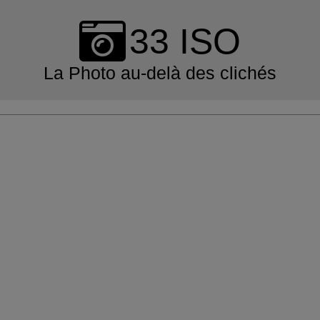
Skip
to
33 ISO
content
La Photo au-delà des clichés
Primary
Navigation
Menu