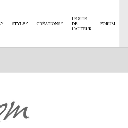
LE SITE
E
STYLE
CRÉATIONS
DE
FORUM
Pri
L’AUTEUR
Nav
Me