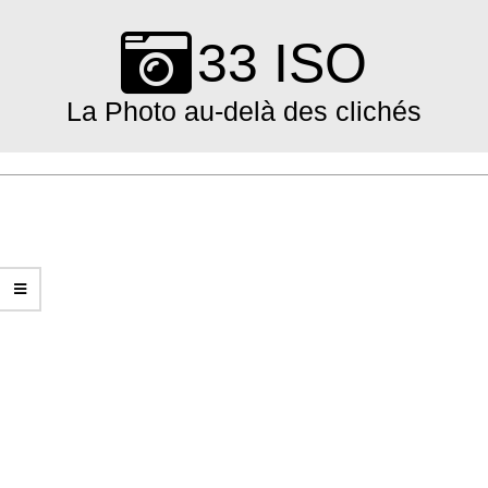
Skip
to
33 ISO
content
La Photo au-delà des clichés
Primary
Navigation
Menu