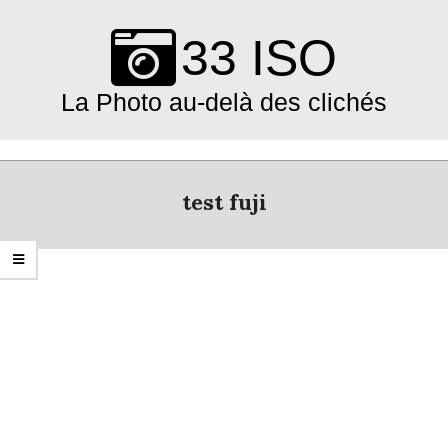
Skip
to
33 ISO
content
La Photo au-delà des clichés
Primary
Navigation
test fuji
Menu