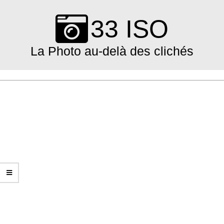
Skip
to
33 ISO
content
La Photo au-delà des clichés
Primary
Navigation
Menu