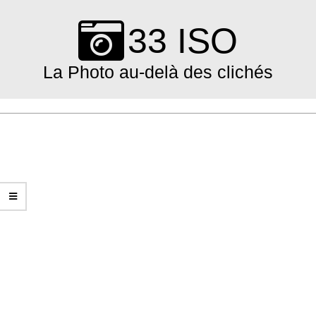
Skip
to
33 ISO
content
La Photo au-delà des clichés
Primary
Navigation
Menu