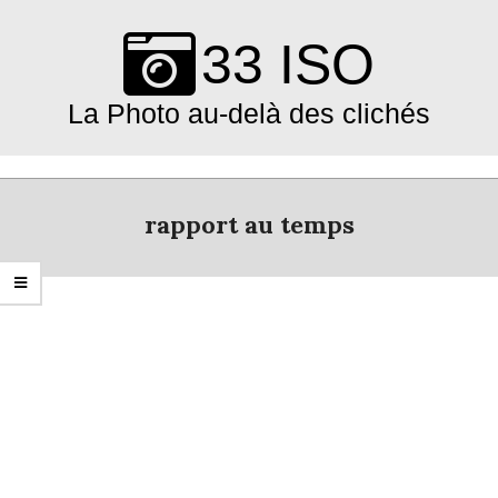
Skip
to
33 ISO
content
La Photo au-delà des clichés
Primary
Navigation
rapport au temps
Menu