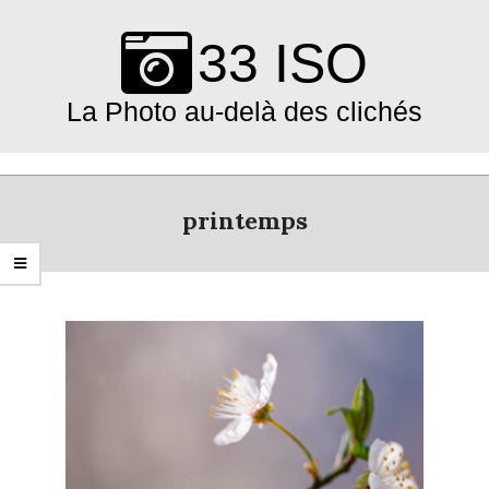
Skip
to
33 ISO
content
La Photo au-delà des clichés
Primary
Navigation
printemps
Menu