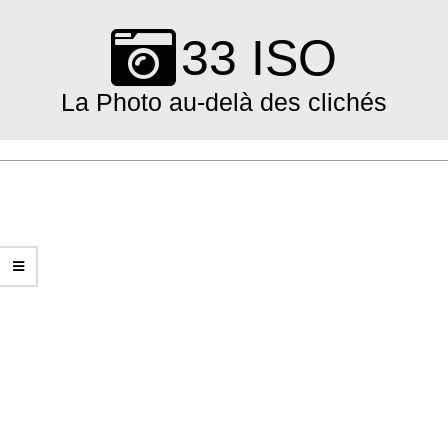
Skip
to
33 ISO
content
La Photo au-delà des clichés
Primary
Navigation
Menu