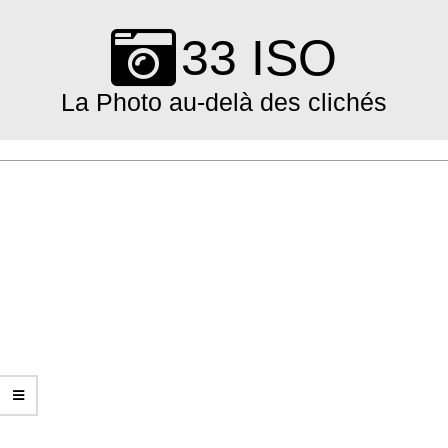
Skip
to
33 ISO
content
La Photo au-delà des clichés
Primary
Navigation
Menu