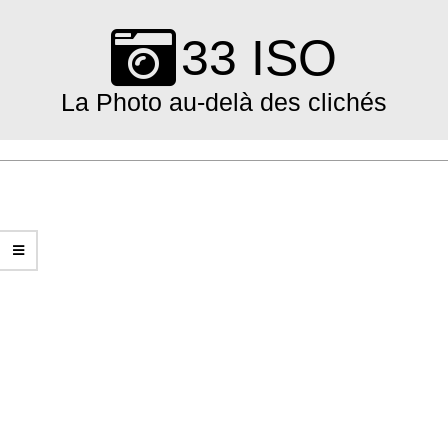
Skip
to
33 ISO
content
La Photo au-delà des clichés
Primary
Navigation
Menu