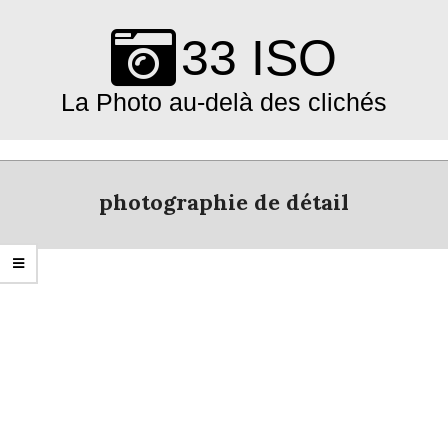
Skip
to
33 ISO
content
La Photo au-delà des clichés
Primary
Navigation
photographie de détail
Menu