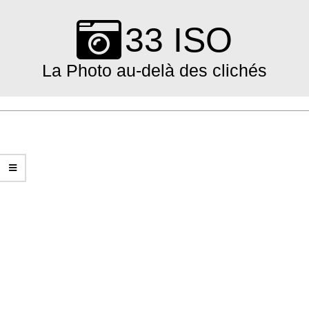
Skip
to
33 ISO
content
La Photo au-delà des clichés
Primary
Navigation
Menu