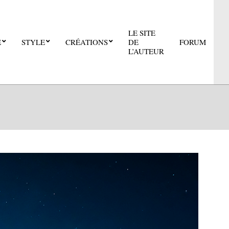
LE SITE
E
STYLE
CRÉATIONS
DE
FORUM
Pri
L’AUTEUR
Nav
Me