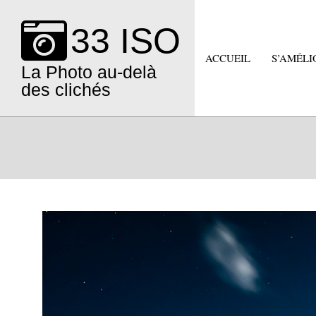
Skip
to
33 ISO
content
ACCUEIL
S’AMÉLI
La Photo au-delà
des clichés