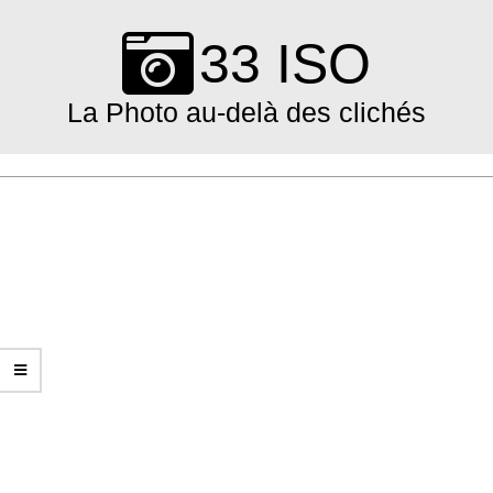
Skip
to
33 ISO
content
La Photo au-delà des clichés
Primary
Navigation
Menu