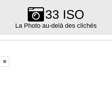
Skip
to
33 ISO
content
La Photo au-delà des clichés
Primary
Navigation
Menu