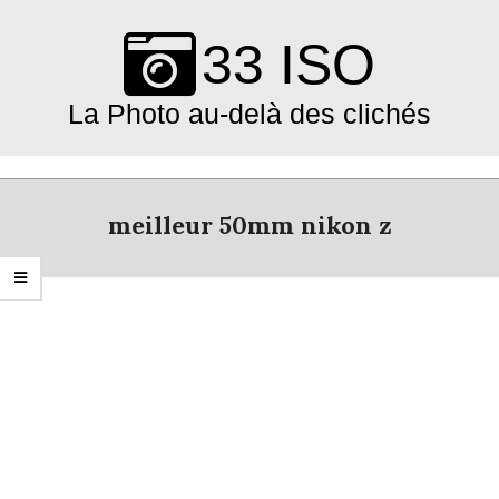
Skip
to
33 ISO
content
La Photo au-delà des clichés
Primary
Navigation
meilleur 50mm nikon z
Menu