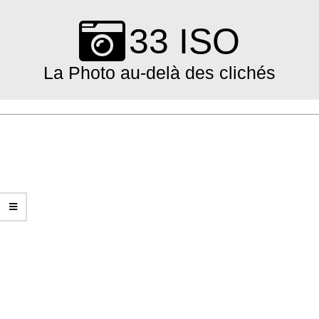
Skip
to
33 ISO
content
La Photo au-delà des clichés
Primary
Navigation
Menu