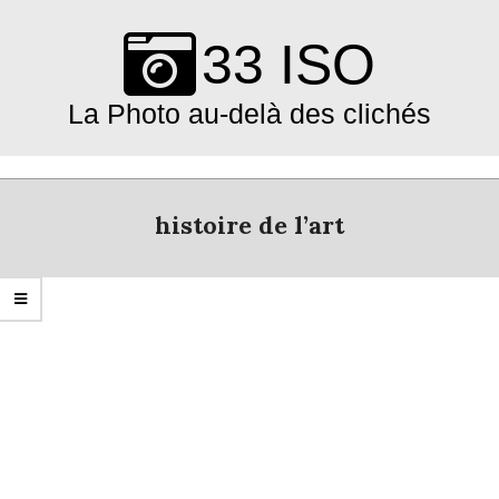
Skip
to
33 ISO
content
La Photo au-delà des clichés
Primary
Navigation
histoire de l’art
Menu