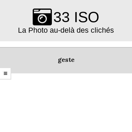
Skip
to
33 ISO
content
La Photo au-delà des clichés
Primary
Navigation
geste
Menu