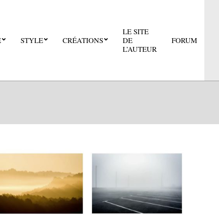
LE SITE
E
STYLE
CRÉATIONS
DE
FORUM
Pri
L’AUTEUR
Nav
Me