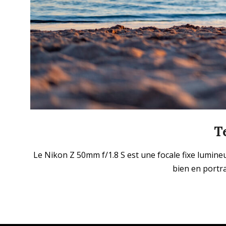
T
2025-
Le Nikon Z 50mm f/1.8 S est une focale fixe lumineu
09-
bien en portr
28