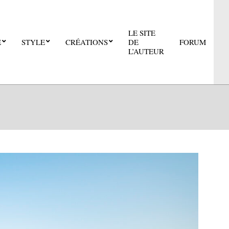
LE SITE
E
STYLE
CRÉATIONS
DE
FORUM
Pri
L’AUTEUR
Nav
Me