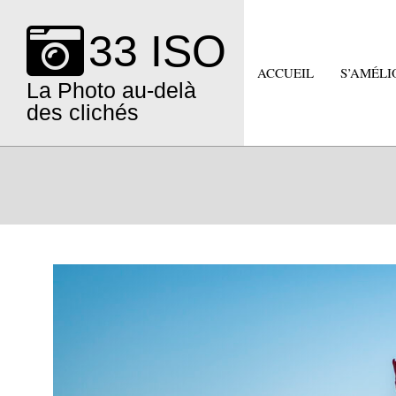
Skip
to
33 ISO
content
ACCUEIL
S’AMÉLI
La Photo au-delà
des clichés