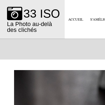
Skip
to
33 ISO
content
ACCUEIL
S’AMÉLI
La Photo au-delà
des clichés