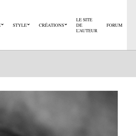
LE SITE
E
STYLE
CRÉATIONS
DE
FORUM
Pri
L’AUTEUR
Nav
Me