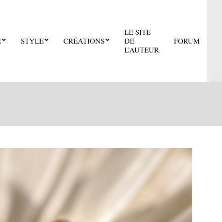
LE SITE
E
STYLE
CRÉATIONS
DE
FORUM
Pri
L’AUTEUR
Nav
Me