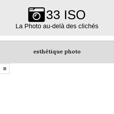
Skip
to
33 ISO
content
La Photo au-delà des clichés
Primary
Navigation
esthétique photo
Menu