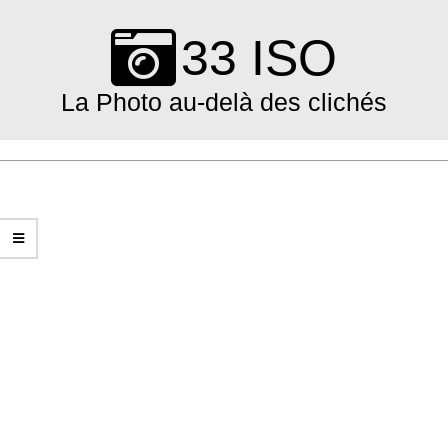
Skip
to
33 ISO
content
La Photo au-delà des clichés
Primary
Navigation
Menu