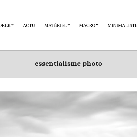
ORER
ACTU
MATÉRIEL
MACRO
MINIMALIST
essentialisme photo