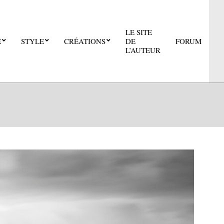
LE SITE
E
STYLE
CRÉATIONS
DE
FORUM
Pri
L’AUTEUR
Nav
Me