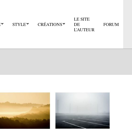
LE SITE
E
STYLE
CRÉATIONS
DE
FORUM
Pri
L’AUTEUR
Nav
Me