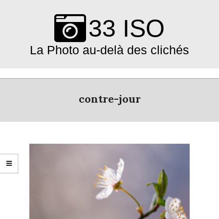
Skip
to
33 ISO
content
La Photo au-delà des clichés
Primary
Navigation
contre-jour
Menu