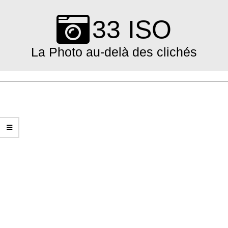
Skip
to
33 ISO
content
La Photo au-delà des clichés
Primary
Navigation
Menu