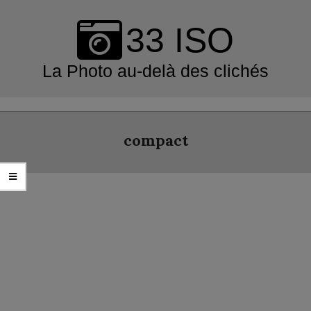
Skip
to
33 ISO
content
La Photo au-delà des clichés
Primary
Navigation
compact
Menu