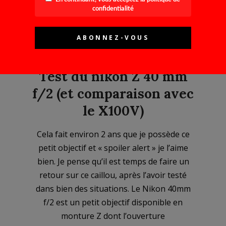
confidentialité
Test du nikon Z 40 mm
f/2 (et comparaison avec
le X100V)
2023-
Cela fait environ 2 ans que je possède ce
03-
petit objectif et « spoiler alert » je l’aime
13
bien. Je pense qu’il est temps de faire un
retour sur ce caillou, après l’avoir testé
dans bien des situations. Le Nikon 40mm
f/2 est un petit objectif disponible en
monture Z dont l’ouverture