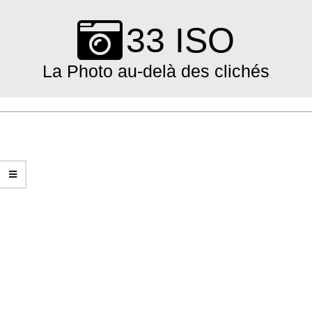
Skip
to
33 ISO
content
La Photo au-delà des clichés
Primary
Navigation
Menu