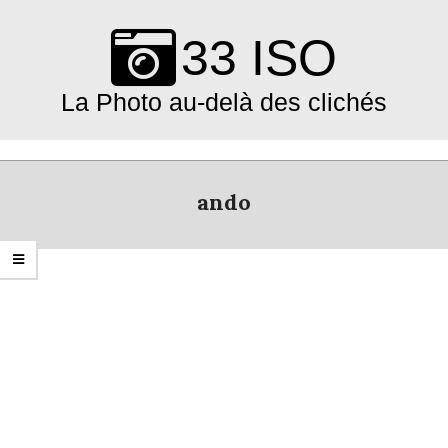
Skip
to
33 ISO
content
La Photo au-delà des clichés
Primary
Navigation
ando
Menu